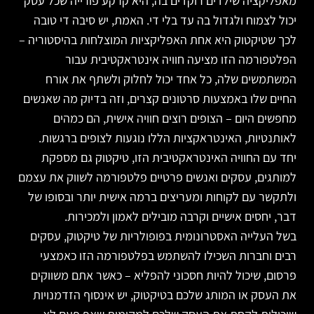
מאפליקציה שילדים רוקדים בה, היא קרקע פורייה שכל עסק
יכול לצמוח ולגדול בה עד בלי די. האמת, יש סיבה די טובה
לכך שטיקטוק היא אחת האפליקציות המוצלחות בהיסטוריה –
הפלטפורמה הזו מציעה חוויה אינטראקטיבית עבור
המשתמשים שלה, כל אחד יכול לחלוק ולשתף את אורח
החיים שלו באמצעות סרטונים קצרים, וזה בדיוק מה שאנשים
מחפשים היום – הצופים רוצים חוויה אישית, הם כמהים
לאותנטיות, האינטראקציות הללו נוגעות לצופים ברגשות.
יחד עם החוויה האינטראקטיבית הזו, טיקטוק גם מספקת
למותגים, עסקים ואנשים פרטיים פלטפורמה לשווק את עצמם
ולתקשר עם לקוחות ומעריצים ברמה אישית יותר ובסופו של
דבר, יחסים אישיים וקרבה מובילים לאמון ולמכירות.
בשל העלייה האסטרונומית בפופולריות של טיקטוק, עסקים
רבים וחברות השכילו להשתמש בפלטפורמה הזו כאמצעי
פרסום, שיכול להיות חסכוני להפליא – כאשר אתם משווקים
את העסק או המותג שלכם בטיקטוק, יש אינסוף הזדמנויות