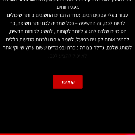
מעט רווחים.
עבור בעלי עסקים רבים, אחד הדברים החשובים ביותר שיכולים
להיות לכם, זה החשיפה – ככל שתהיה לכם יותר חשיפה, כך
הסיכויים שלכם להגיע ליותר לקוחות , להשיג לקוחות חדשים,
להמיר אותם לקונים בפועל, לשמר אותם ולבנות מודעות כללית
למותג שלכם, גדלה בצורה ניכרת ובממדים ששום ערוץ שיווקי אחר
לא יכול להציע לכם.
טיקטוק לעסקים – להתחיל לנצל
קרא עוד
את הטרנדים לטובתכם!
תחילת דרכה של טיקטוק הייתה רק כפלטפורמת מדיה חברתית
שמציגה סרטוני ווידאו ומוזיקה, אך מאז היא התפתחה לאפליקציה
שמציגה מיליוני טרנדים שמאפשרים יצירתיות אינסופית!