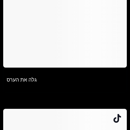
@amiram_tovim
גלה את הערס
♬ צליל מקורי - Amiram _tovim