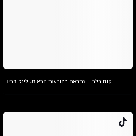
@roeylevy
קנס כלב… נתראה בהופעות הבאות- לינק בביו
♬ צליל מקורי - Roey levy