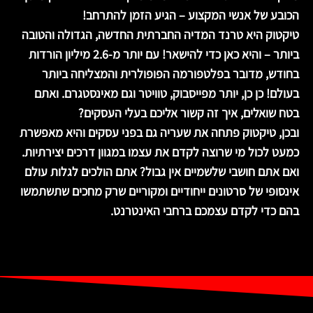
הכובע של אנשי המקצוע – הגיע הזמן להתרחב!
טיקטוק היא טרנד המדיה החברתית החדשה, הגדולה והטובה
ביותר – והיא כאן כדי להישאר! עם יותר מ-2.6 מיליון הורדות
בחודש, מדובר בפלטפורמה הפופולרית והמצליחה ביותר
בעולם! כן כן, יותר מפייסבוק, טוויטר וגם מאינסטגרם. ואתם
בטח שואלים, איך זה קשור אליכם בעלי העסקים?
ובכן, טיקטוק פתחה את שעריה גם בפני עסקים והיא מאפשרת
כמעט לכול מי שרוצה לקדם את עצמו במגוון דרכים יצירתיות.
ואם אתם חושבי שלשמיים אין גבול? אתם הולכים לגלות עולם
אינסופי של סרטונים ייחודיים ומקוריים שרק מחכים שתשתמשו
בהם כדי לקדם עצמכם ברחבי האינטרנט.