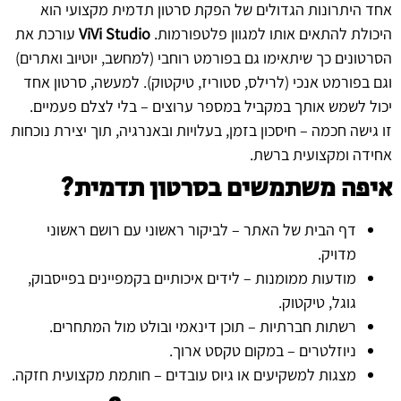
אחד היתרונות הגדולים של הפקת סרטון תדמית מקצועי הוא
היכולת להתאים אותו למגוון פלטפורמות.
ViVi Studio
עורכת את
הסרטונים כך שיתאימו גם בפורמט רוחבי (למחשב, יוטיוב ואתרים)
וגם בפורמט אנכי (לרילס, סטוריז, טיקטוק). למעשה, סרטון אחד
יכול לשמש אותך במקביל במספר ערוצים – בלי לצלם פעמיים.
זו גישה חכמה – חיסכון בזמן, בעלויות ובאנרגיה, תוך יצירת נוכחות
אחידה ומקצועית ברשת.
איפה משתמשים בסרטון תדמית?
דף הבית של האתר – לביקור ראשוני עם רושם ראשוני
מדויק.
מודעות ממומנות – לידים איכותיים בקמפיינים בפייסבוק,
גוגל, טיקטוק.
רשתות חברתיות – תוכן דינאמי ובולט מול המתחרים.
ניוזלטרים – במקום טקסט ארוך.
מצגות למשקיעים או גיוס עובדים – חותמת מקצועית חזקה.