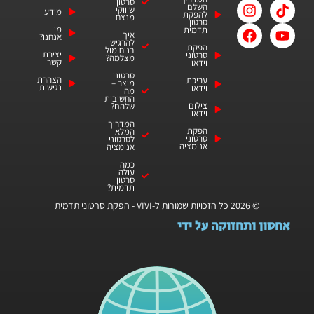
סרטון
השלם
שיווקי
מידע
להפקת
מנצח
סרטון
מי
תדמית
איך
אנחנו?
להרגיש
הפקת
בנוח מול
יצירת
סרטוני
מצלמה?
קשר
וידאו​
סרטוני
הצהרת
עריכת
מוצר –
נגישות
וידאו
מה
החשיבות
צילום
שלהם?
וידאו
המדריך
הפקת
המלא
סרטוני
לסרטוני
אנימציה
אנימציה
כמה
עולה
סרטון
תדמית?
© 2026 כל הזכויות שמורות ל-VIVI - הפקת סרטוני תדמית
אחסון ותחזוקה על ידי