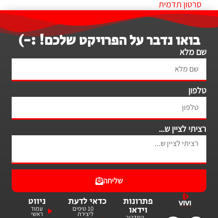
תוייג
סרטון תדמית
בואו נדבר על הפרויקט שלכם! :-)
שם מלא
טלפון
רציתי לציין ש...
שליחה
פתרונות
כדאי לדעת
ניווט
וידאו
10 טיפים
עמוד
ליצירת
ראשי
המדריך